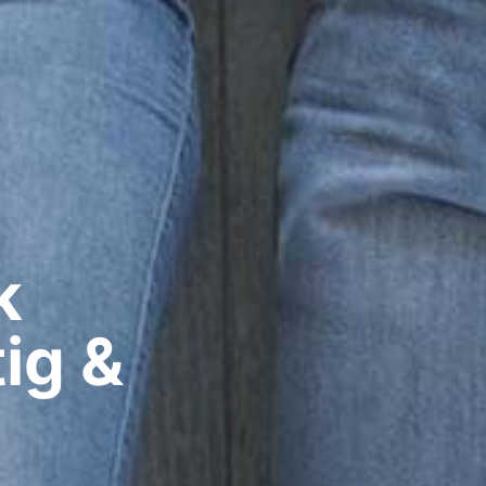
​
ig &