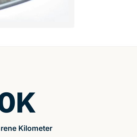
0
K
rene Kilometer