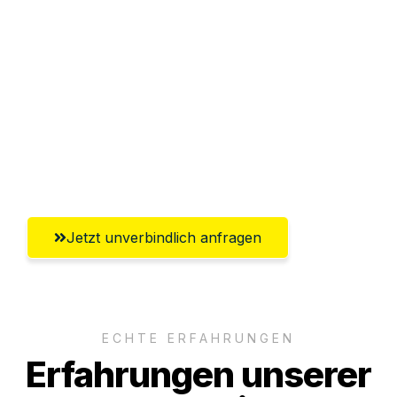
Sparen Sie bis zu 100€ bei Anfrage
Abwicklung innerhalb von 24 Stunden
Versichert bis zu 7.500€
Ggf. komplette Zollabwicklung inklusive
Umfassender Kundensupport aus
Rostock
Jetzt unverbindlich anfragen
ECHTE ERFAHRUNGEN
Erfahrungen unserer