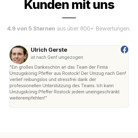
Kunden mit uns
4.9 von 5 Sternen
aus über 800+ Bewertungen.
Ulrich Gerste
ist nach Genf umgezogen
"Ein großes Dankeschön an das Team der Firma
"Die
Umzugskönig Pfeffer aus Rostock! Der Umzug nach Genf
mei
verlief reibungslos und stressfrei dank der
Team
professionellen Unterstützung des Teams. Ich kann
habe
Umzugskönig Pfeffer Rostock jedem uneingeschränkt
an m
weiterempfehlen!"
groß