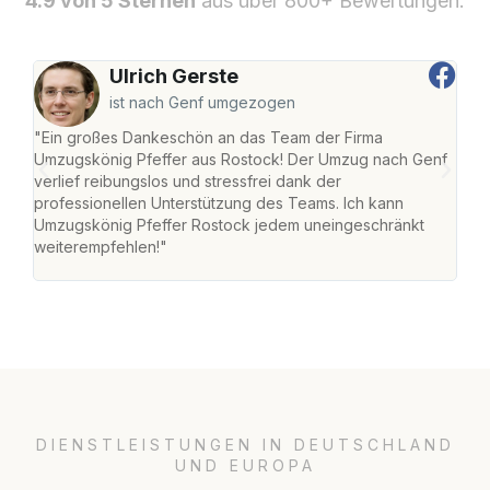
4.9 von 5 Sternen
aus über 800+ Bewertungen.
Ulrich Gerste
ist nach Genf umgezogen
"Ein großes Dankeschön an das Team der Firma
"Die
Umzugskönig Pfeffer aus Rostock! Der Umzug nach Genf
mei
verlief reibungslos und stressfrei dank der
Team
professionellen Unterstützung des Teams. Ich kann
habe
Umzugskönig Pfeffer Rostock jedem uneingeschränkt
an m
weiterempfehlen!"
groß
DIENSTLEISTUNGEN IN DEUTSCHLAND
UND EUROPA