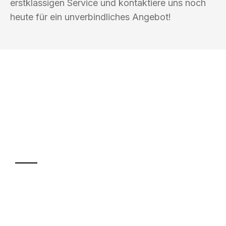
erstklassigen Service und kontaktiere uns noch
heute für ein unverbindliches Angebot!
UMZUGSKÖNIG PFEFFER ROSTOCK
Ihr Umzug oder
Transport
Sparen Sie bis zu 100€ bei Anfrage
Abwicklung innerhalb von 24 Stunden
Versichert bis zu 7.500€