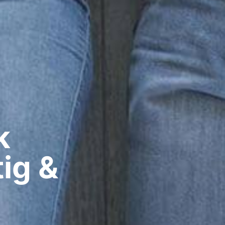
​
ig &