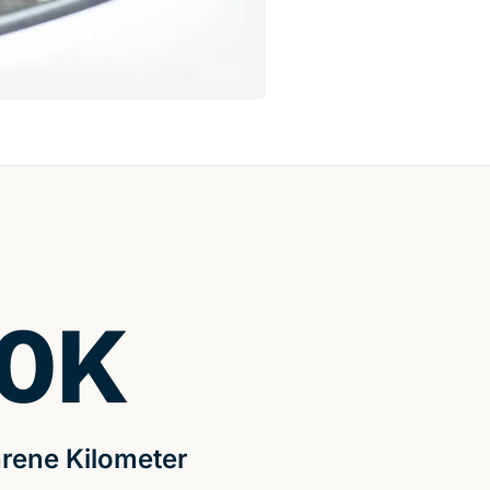
0
K
rene Kilometer