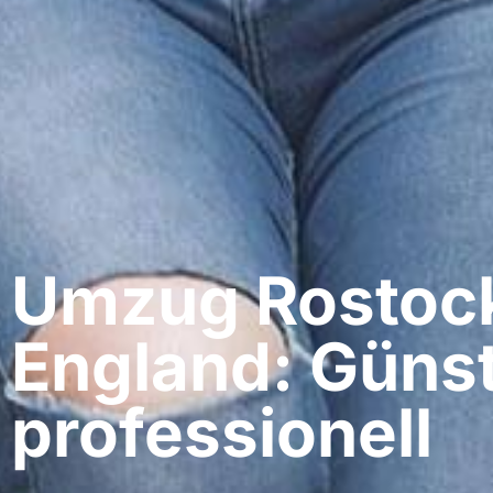
Umzug Rostock
England: Günst
professionell​