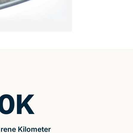
0
K
rene Kilometer