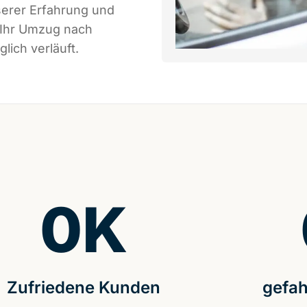
serer Erfahrung und
 Ihr Umzug nach
lich verläuft.
0
K
Zufriedene Kunden
gefah