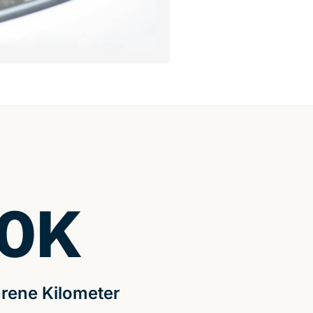
0
K
rene Kilometer