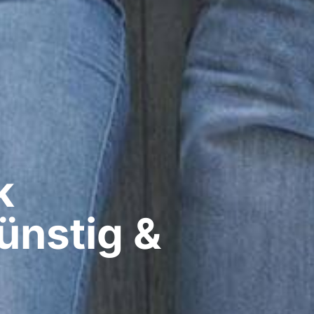
​
ünstig &