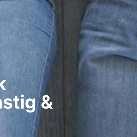
​
stig &