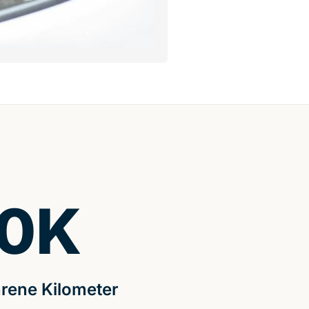
0
K
rene Kilometer