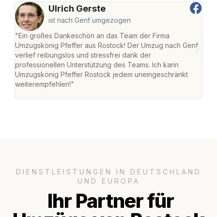
Ulrich Gerste
ist nach Genf umgezogen
"Ein großes Dankeschön an das Team der Firma
"Die
Umzugskönig Pfeffer aus Rostock! Der Umzug nach Genf
mei
verlief reibungslos und stressfrei dank der
Team
professionellen Unterstützung des Teams. Ich kann
habe
Umzugskönig Pfeffer Rostock jedem uneingeschränkt
an m
weiterempfehlen!"
groß
DIENSTLEISTUNGEN IN DEUTSCHLAND
UND EUROPA
Ihr Partner für