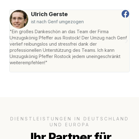
Ulrich Gerste
ist nach Genf umgezogen
"Ein großes Dankeschön an das Team der Firma
"Die
Umzugskönig Pfeffer aus Rostock! Der Umzug nach Genf
mei
verlief reibungslos und stressfrei dank der
Team
professionellen Unterstützung des Teams. Ich kann
habe
Umzugskönig Pfeffer Rostock jedem uneingeschränkt
an m
weiterempfehlen!"
groß
DIENSTLEISTUNGEN IN DEUTSCHLAND
UND EUROPA
Ihr Partner für