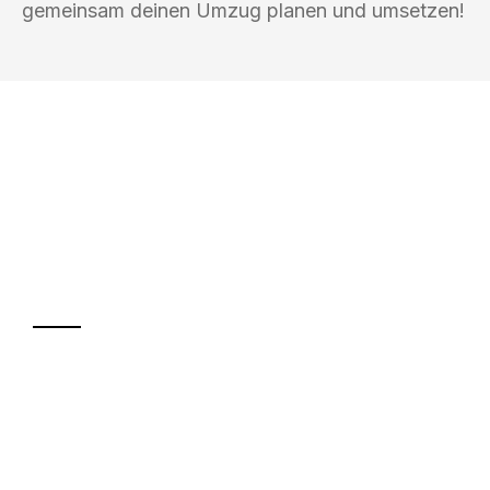
gemeinsam deinen Umzug planen und umsetzen!
UMZUGSKÖNIG PFEFFER ROSTOCK
Ihr Umzug oder
Transport
Sparen Sie bis zu 100€ bei Anfrage
Abwicklung innerhalb von 24 Stunden
Versichert bis zu 7.500€