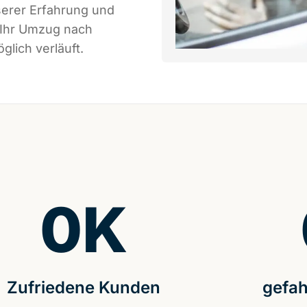
serer Erfahrung und
 Ihr Umzug nach
lich verläuft.
0
K
Zufriedene Kunden
gefah