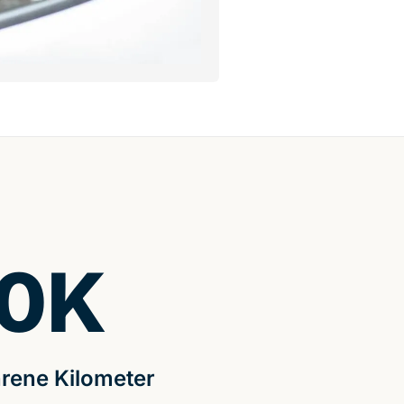
0
K
rene Kilometer