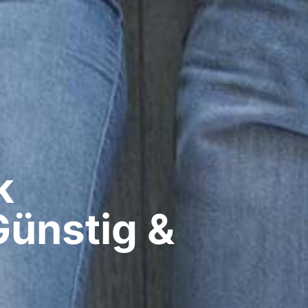
​
Günstig &