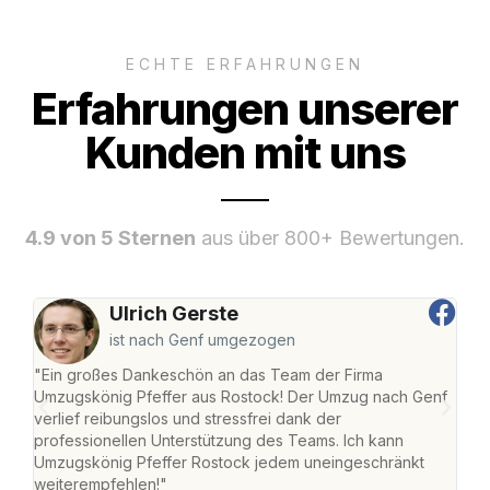
ECHTE ERFAHRUNGEN
Erfahrungen unserer
Kunden mit uns
4.9 von 5 Sternen
aus über 800+ Bewertungen.
Ulrich Gerste
ist nach Genf umgezogen
"Ein großes Dankeschön an das Team der Firma
"Die
Umzugskönig Pfeffer aus Rostock! Der Umzug nach Genf
mei
verlief reibungslos und stressfrei dank der
Team
professionellen Unterstützung des Teams. Ich kann
habe
Umzugskönig Pfeffer Rostock jedem uneingeschränkt
an m
weiterempfehlen!"
groß