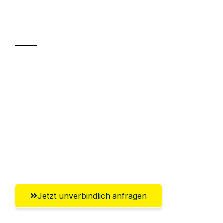
Ihr Umzug oder
Transport
Sparen Sie bis zu 100€ bei Anfrage
Abwicklung innerhalb von 24 Stunden
Versichert bis zu 7.500€
Ggf. komplette Zollabwicklung inklusive
Umfassender Kundensupport aus
Rostock
Jetzt unverbindlich anfragen