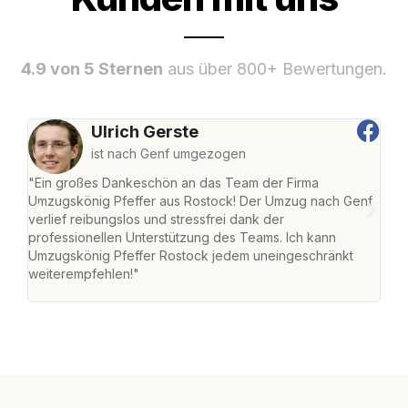
4.9 von 5 Sternen
aus über 800+ Bewertungen.
Ulrich Gerste
ist nach Genf umgezogen
"Ein großes Dankeschön an das Team der Firma
"Die
Umzugskönig Pfeffer aus Rostock! Der Umzug nach Genf
mei
verlief reibungslos und stressfrei dank der
Team
professionellen Unterstützung des Teams. Ich kann
habe
Umzugskönig Pfeffer Rostock jedem uneingeschränkt
an m
weiterempfehlen!"
groß