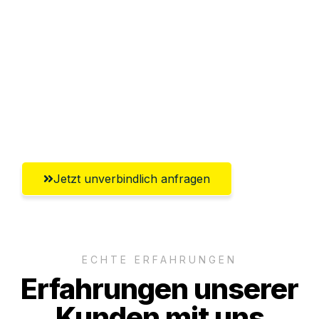
Abwicklung innerhalb von 24 Stunden
Versichert bis zu 7.500€
Ggf. komplette Zollabwicklung inklusive
Umfassender Kundensupport aus
Rostock
Jetzt unverbindlich anfragen
ECHTE ERFAHRUNGEN
Erfahrungen unserer
Kunden mit uns