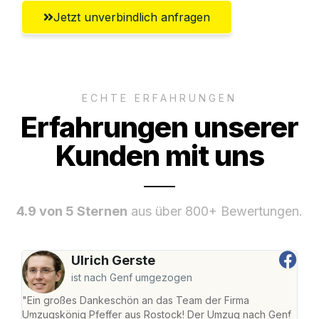
Jetzt unverbindlich anfragen
ECHTE ERFAHRUNGEN
Erfahrungen unserer
Kunden mit uns
4.9 von 5 Sternen
aus über 800+ Bewertungen.
Ulrich Gerste
ist nach Genf umgezogen
"Ein großes Dankeschön an das Team der Firma
"Die
Umzugskönig Pfeffer aus Rostock! Der Umzug nach Genf
mei