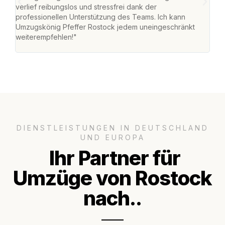
verlief reibungslos und stressfrei dank der
Team
professionellen Unterstützung des Teams. Ich kann
habe
Umzugskönig Pfeffer Rostock jedem uneingeschränkt
an m
weiterempfehlen!"
groß
DIENSTLEISTUNGEN IN DEUTSCHLAND
UND EUROPA
Ihr Partner für
Umzüge von Rostock
nach..