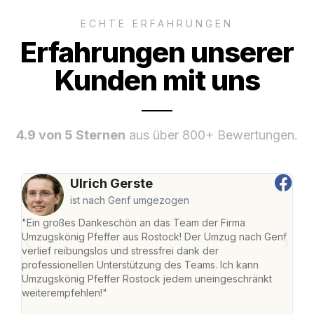
ECHTE ERFAHRUNGEN
Erfahrungen unserer
Kunden mit uns
4.9 von 5 Sternen
aus über 800+ Bewertungen.
Ulrich Gerste
ist nach Genf umgezogen
"Ein großes Dankeschön an das Team der Firma
"Die
Umzugskönig Pfeffer aus Rostock! Der Umzug nach Genf
mei
verlief reibungslos und stressfrei dank der
Team
professionellen Unterstützung des Teams. Ich kann
habe
Umzugskönig Pfeffer Rostock jedem uneingeschränkt
an m
weiterempfehlen!"
groß