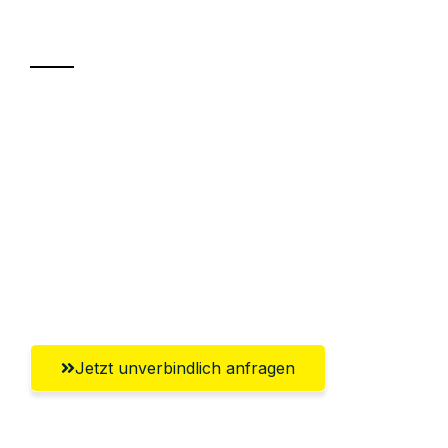
Transport
Sparen Sie bis zu 100€ bei Anfrage
Abwicklung innerhalb von 24 Stunden
Versichert bis zu 7.500€
Ggf. komplette Zollabwicklung inklusive
Umfassender Kundensupport aus
Rostock
Jetzt unverbindlich anfragen