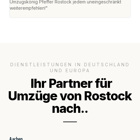
Umzugskönig Pfeffer Rostock jedem uneingeschränkt
an m
weiterempfehlen!"
groß
DIENSTLEISTUNGEN IN DEUTSCHLAND
UND EUROPA
Ihr Partner für
Umzüge von Rostock
nach..
Aachen