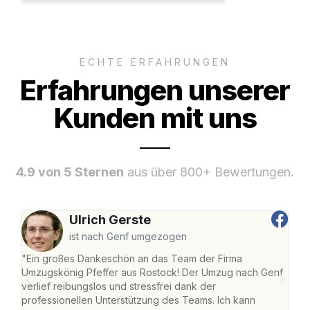
ECHTE ERFAHRUNGEN
Erfahrungen unserer
Kunden mit uns
4.9 von 5 Sternen
aus über 800+ Bewertungen.
Ulrich Gerste
ist nach Genf umgezogen
"Ein großes Dankeschön an das Team der Firma
"Die
Umzugskönig Pfeffer aus Rostock! Der Umzug nach Genf
mei
verlief reibungslos und stressfrei dank der
Team
professionellen Unterstützung des Teams. Ich kann
habe