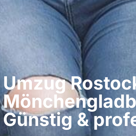
Umzug Rostock
Mönchengladb
Günstig & profe