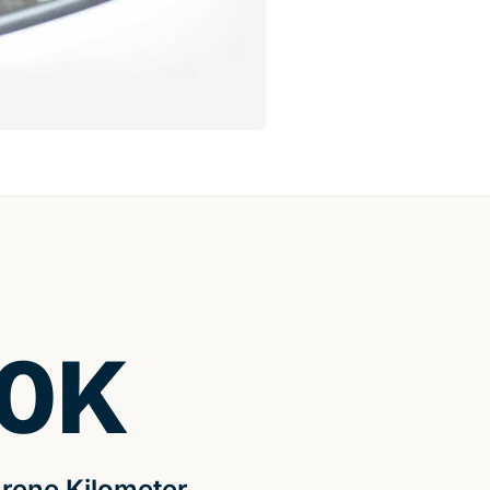
0
K
rene Kilometer