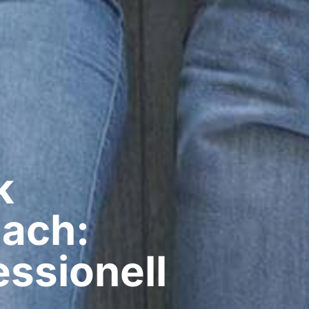
​
ach:
ssionell​