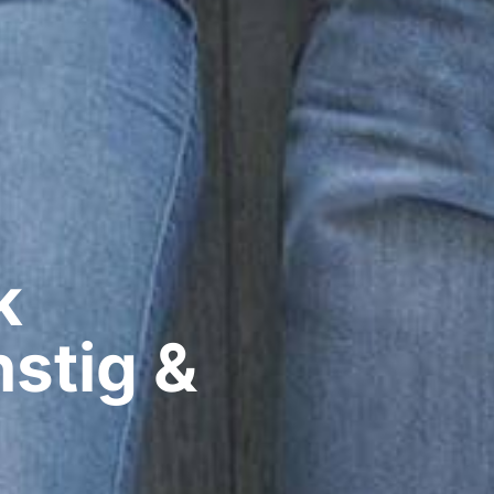
​
stig &