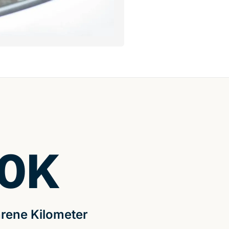
0
K
rene Kilometer