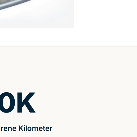
0
K
rene Kilometer