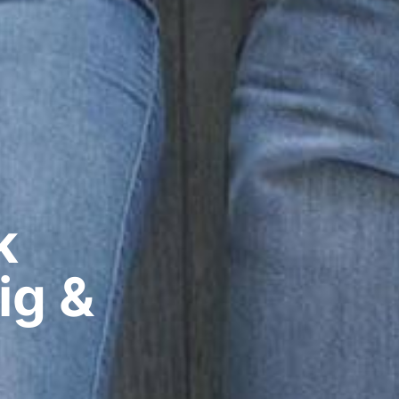
​
ig &