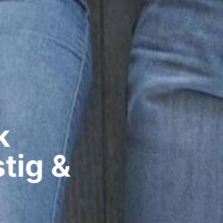
​
tig &