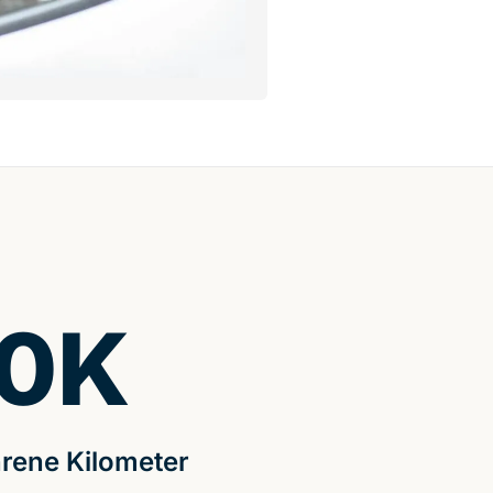
0
K
rene Kilometer