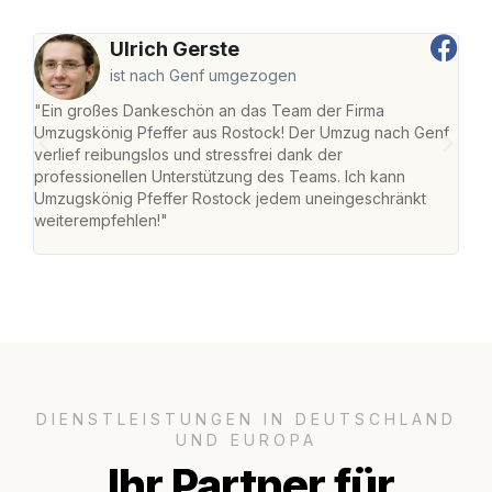
Ulrich Gerste
ist nach Genf umgezogen
"Ein großes Dankeschön an das Team der Firma
"Die
Umzugskönig Pfeffer aus Rostock! Der Umzug nach Genf
mei
verlief reibungslos und stressfrei dank der
Team
professionellen Unterstützung des Teams. Ich kann
habe
Umzugskönig Pfeffer Rostock jedem uneingeschränkt
an m
weiterempfehlen!"
groß
DIENSTLEISTUNGEN IN DEUTSCHLAND
UND EUROPA
Ihr Partner für