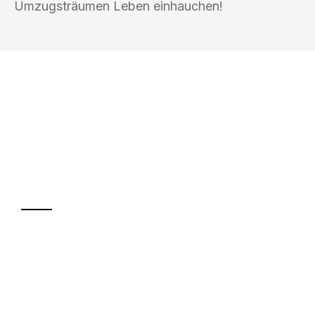
Umzugsträumen Leben einhauchen!
UMZUGSKÖNIG PFEFFER ROSTOCK
Ihr Umzug oder
Transport
Sparen Sie bis zu 100€ bei Anfrage
Abwicklung innerhalb von 24 Stunden
Versichert bis zu 7.500€