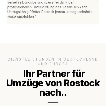
verlief reibungslos und stressfrei dank der
Team
professionellen Unterstützung des Teams. Ich kann
habe
Umzugskönig Pfeffer Rostock jedem uneingeschränkt
an m
weiterempfehlen!"
groß
DIENSTLEISTUNGEN IN DEUTSCHLAND
UND EUROPA
Ihr Partner für
Umzüge von Rostock
nach..