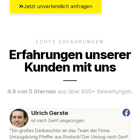
Jetzt unverbindlich anfragen
ECHTE ERFAHRUNGEN
Erfahrungen unserer
Kunden mit uns
4.9 von 5 Sternen
aus über 800+ Bewertungen.
Ulrich Gerste
ist nach Genf umgezogen
"Ein großes Dankeschön an das Team der Firma
"Die
Umzugskönig Pfeffer aus Rostock! Der Umzug nach Genf
mei