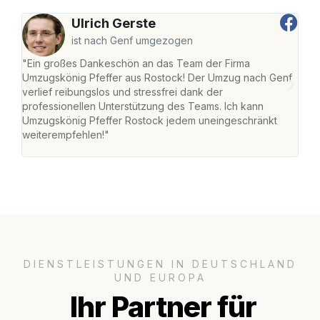
Ulrich Gerste
ist nach Genf umgezogen
"Ein großes Dankeschön an das Team der Firma
"Die
Umzugskönig Pfeffer aus Rostock! Der Umzug nach Genf
mei
verlief reibungslos und stressfrei dank der
Team
professionellen Unterstützung des Teams. Ich kann
habe
Umzugskönig Pfeffer Rostock jedem uneingeschränkt
an m
weiterempfehlen!"
groß
DIENSTLEISTUNGEN IN DEUTSCHLAND
UND EUROPA
Ihr Partner für