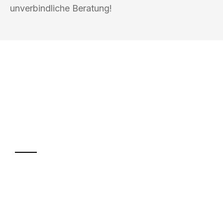
unverbindliche Beratung!
UMZUGSKÖNIG PFEFFER ROSTOCK
Ihr Umzug oder
Transport
Sparen Sie bis zu 100€ bei Anfrage
Abwicklung innerhalb von 24 Stunden
Versichert bis zu 7.500€