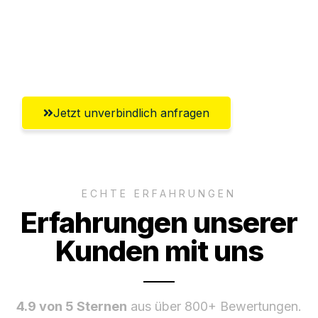
Ggf. komplette Zollabwicklung inklusive
Umfassender Kundensupport aus
Rostock
Jetzt unverbindlich anfragen
ECHTE ERFAHRUNGEN
Erfahrungen unserer
Kunden mit uns
4.9 von 5 Sternen
aus über 800+ Bewertungen.