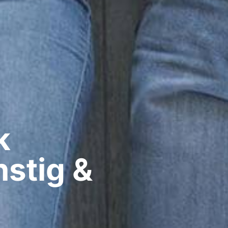
​
nstig &