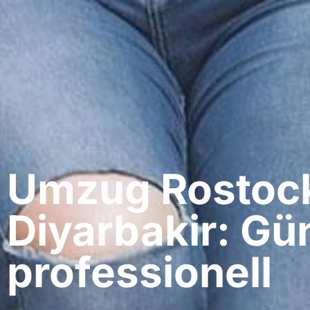
Umzug Rostock
Diyarbakir: Gü
professionell​