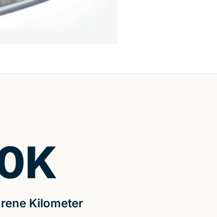
0
K
rene Kilometer