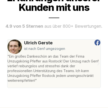
Kunden mit uns
4.9 von 5 Sternen
aus über 800+ Bewertungen.
Ulrich Gerste
ist nach Genf umgezogen
"Ein großes Dankeschön an das Team der Firma
"Die
Umzugskönig Pfeffer aus Rostock! Der Umzug nach Genf
mei
verlief reibungslos und stressfrei dank der
Team
professionellen Unterstützung des Teams. Ich kann
habe
Umzugskönig Pfeffer Rostock jedem uneingeschränkt
an m
weiterempfehlen!"
groß