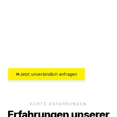
Sparen Sie bis zu 100€ bei Anfrage
Abwicklung innerhalb von 24 Stunden
Versichert bis zu 7.500€
Ggf. komplette Zollabwicklung inklusive
Umfassender Kundensupport aus
Rostock
Jetzt unverbindlich anfragen
ECHTE ERFAHRUNGEN
Erfahrungen unserer