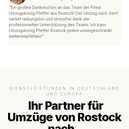
"Ein großes Dankeschön an das Team der Firma
"Die
Umzugskönig Pfeffer aus Rostock! Der Umzug nach Genf
mei
verlief reibungslos und stressfrei dank der
Team
professionellen Unterstützung des Teams. Ich kann
habe
Umzugskönig Pfeffer Rostock jedem uneingeschränkt
an m
weiterempfehlen!"
groß
DIENSTLEISTUNGEN IN DEUTSCHLAND
UND EUROPA
Ihr Partner für
Umzüge von Rostock
nach..