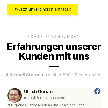
Jetzt unverbindlich anfragen
ECHTE ERFAHRUNGEN
Erfahrungen unserer
Kunden mit uns
4.9 von 5 Sternen
aus über 800+ Bewertungen.
Ulrich Gerste
ist nach Genf umgezogen
"Ein großes Dankeschön an das Team der Firma
"Die