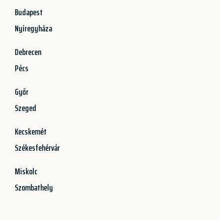
Budapest
Nyíregyháza
Debrecen
Pécs
Győr
Szeged
Kecskemét
Székesfehérvár
Miskolc
Szombathely