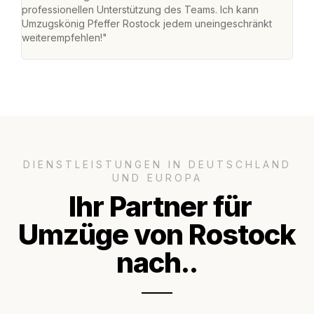
professionellen Unterstützung des Teams. Ich kann
habe
Umzugskönig Pfeffer Rostock jedem uneingeschränkt
an m
weiterempfehlen!"
groß
DIENSTLEISTUNGEN IN DEUTSCHLAND
UND EUROPA
Ihr Partner für
Umzüge von Rostock
nach..