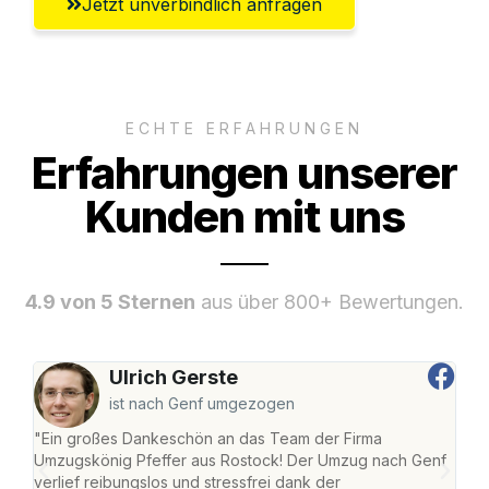
Jetzt unverbindlich anfragen
ECHTE ERFAHRUNGEN
Erfahrungen unserer
Kunden mit uns
4.9 von 5 Sternen
aus über 800+ Bewertungen.
Ulrich Gerste
ist nach Genf umgezogen
"Ein großes Dankeschön an das Team der Firma
"Die
Umzugskönig Pfeffer aus Rostock! Der Umzug nach Genf
mei
verlief reibungslos und stressfrei dank der
Team