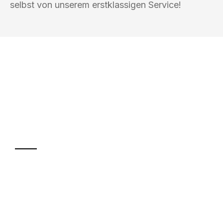
selbst von unserem erstklassigen Service!
UMZUGSKÖNIG PFEFFER ROSTOCK
Ihr Umzug oder
Transport
Sparen Sie bis zu 100€ bei Anfrage
Abwicklung innerhalb von 24 Stunden
Versichert bis zu 7.500€