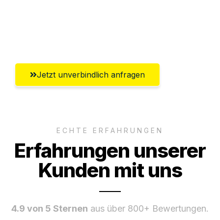
Ggf. komplette Zollabwicklung inklusive
Umfassender Kundensupport aus
Rostock
Jetzt unverbindlich anfragen
ECHTE ERFAHRUNGEN
Erfahrungen unserer
Kunden mit uns
4.9 von 5 Sternen
aus über 800+ Bewertungen.