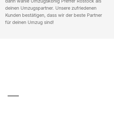
dann wähle Umzugskönig Pfeffer Rostock als
deinen Umzugspartner. Unsere zufriedenen
Kunden bestätigen, dass wir der beste Partner
für deinen Umzug sind!
UMZUGSKÖNIG PFEFFER ROSTOCK
Ihr Umzug oder
Transport
Sparen Sie bis zu 100€ bei Anfrage