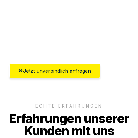
Abwicklung innerhalb von 24 Stunden
Versichert bis zu 7.500€
Ggf. komplette Zollabwicklung inklusive
Umfassender Kundensupport aus
Rostock
Jetzt unverbindlich anfragen
ECHTE ERFAHRUNGEN
Erfahrungen unserer
Kunden mit uns