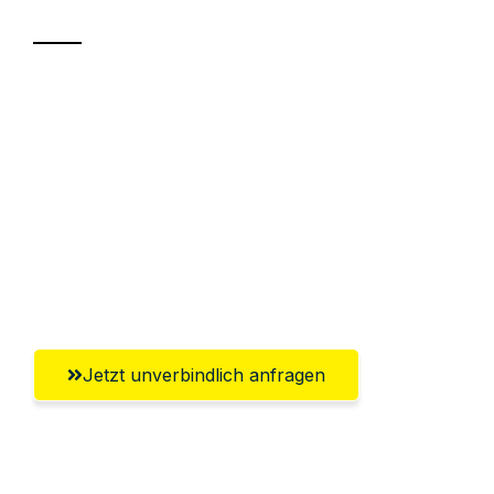
Sparen Sie bis zu 100€ bei Anfrage
Abwicklung innerhalb von 24 Stunden
Versichert bis zu 7.500€
Ggf. komplette Zollabwicklung inklusive
Umfassender Kundensupport aus
Rostock
Jetzt unverbindlich anfragen