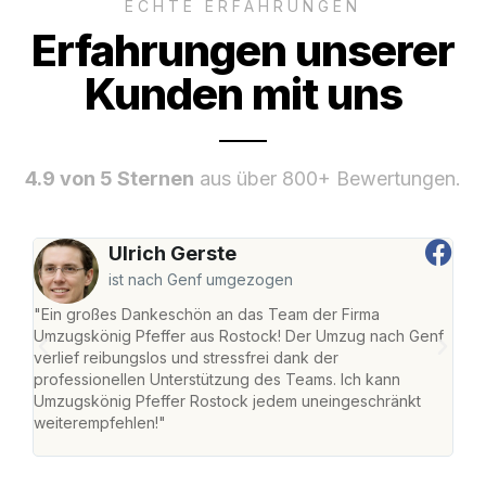
ECHTE ERFAHRUNGEN
Erfahrungen unserer
Kunden mit uns
4.9 von 5 Sternen
aus über 800+ Bewertungen.
Ulrich Gerste
ist nach Genf umgezogen
"Ein großes Dankeschön an das Team der Firma
"Die
Umzugskönig Pfeffer aus Rostock! Der Umzug nach Genf
mei
verlief reibungslos und stressfrei dank der
Team
professionellen Unterstützung des Teams. Ich kann
habe
Umzugskönig Pfeffer Rostock jedem uneingeschränkt
an m
weiterempfehlen!"
groß