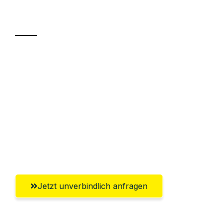
Transport
Sparen Sie bis zu 100€ bei Anfrage
Abwicklung innerhalb von 24 Stunden
Versichert bis zu 7.500€
Ggf. komplette Zollabwicklung inklusive
Umfassender Kundensupport aus
Rostock
Jetzt unverbindlich anfragen