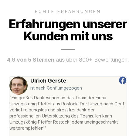
ECHTE ERFAHRUNGEN
Erfahrungen unserer
Kunden mit uns
4.9 von 5 Sternen
aus über 800+ Bewertungen.
Ulrich Gerste
ist nach Genf umgezogen
"Ein großes Dankeschön an das Team der Firma
"Die
Umzugskönig Pfeffer aus Rostock! Der Umzug nach Genf
mei
verlief reibungslos und stressfrei dank der
Team
professionellen Unterstützung des Teams. Ich kann
habe
Umzugskönig Pfeffer Rostock jedem uneingeschränkt
an m
weiterempfehlen!"
groß