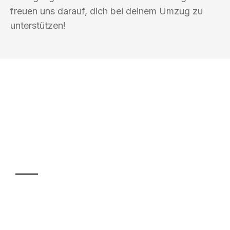
freuen uns darauf, dich bei deinem Umzug zu
unterstützen!
UMZUGSKÖNIG PFEFFER ROSTOCK
Ihr Umzug oder
Transport
Sparen Sie bis zu 100€ bei Anfrage
Abwicklung innerhalb von 24 Stunden