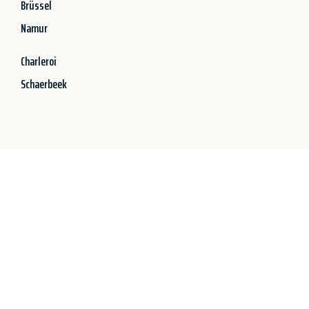
Brüssel
Namur
Charleroi
Schaerbeek
Jetzt anfragen &
100€ sparen!