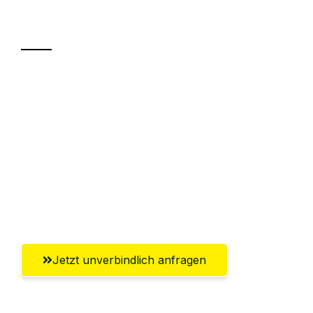
Transport
Sparen Sie bis zu 100€ bei Anfrage
Abwicklung innerhalb von 24 Stunden
Versichert bis zu 7.500€
Ggf. komplette Zollabwicklung inklusive
Umfassender Kundensupport aus
Rostock
Jetzt unverbindlich anfragen