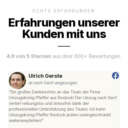
ECHTE ERFAHRUNGEN
Erfahrungen unserer
Kunden mit uns
4.9 von 5 Sternen
aus über 800+ Bewertungen.
Ulrich Gerste
ist nach Genf umgezogen
"Ein großes Dankeschön an das Team der Firma
"Die
Umzugskönig Pfeffer aus Rostock! Der Umzug nach Genf
mei
verlief reibungslos und stressfrei dank der
Team
professionellen Unterstützung des Teams. Ich kann
habe
Umzugskönig Pfeffer Rostock jedem uneingeschränkt
an m
weiterempfehlen!"
groß