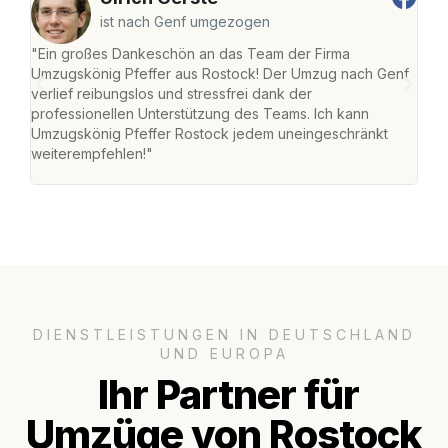
ist nach Genf umgezogen
"Ein großes Dankeschön an das Team der Firma
"Die
Umzugskönig Pfeffer aus Rostock! Der Umzug nach Genf
mei
verlief reibungslos und stressfrei dank der
Team
professionellen Unterstützung des Teams. Ich kann
habe
Umzugskönig Pfeffer Rostock jedem uneingeschränkt
an m
weiterempfehlen!"
groß
DIENSTLEISTUNGEN IN DEUTSCHLAND
UND EUROPA
Ihr Partner für
Umzüge von Rostock