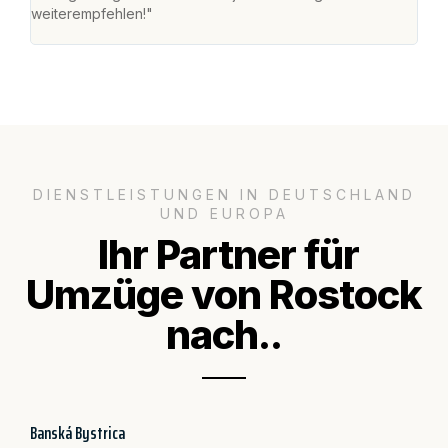
weiterempfehlen!"
groß
DIENSTLEISTUNGEN IN DEUTSCHLAND
UND EUROPA
Ihr Partner für
Umzüge von Rostock
nach..
Banská Bystrica