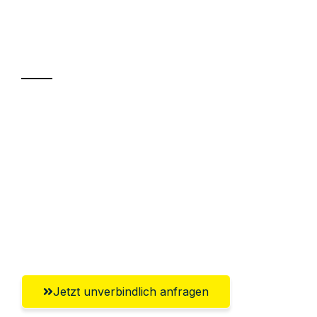
Ihr Umzug oder
Transport
Sparen Sie bis zu 100€ bei Anfrage
Abwicklung innerhalb von 24 Stunden
Versichert bis zu 7.500€
Ggf. komplette Zollabwicklung inklusive
Umfassender Kundensupport aus
Rostock
Jetzt unverbindlich anfragen