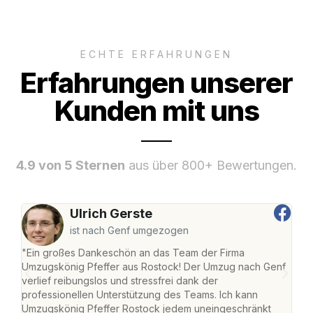
ECHTE ERFAHRUNGEN
Erfahrungen unserer
Kunden mit uns
4.9 von 5 Sternen
aus über 800+ Bewertungen.
Ulrich Gerste
ist nach Genf umgezogen
"Ein großes Dankeschön an das Team der Firma
"Die
Umzugskönig Pfeffer aus Rostock! Der Umzug nach Genf
mei
verlief reibungslos und stressfrei dank der
Team
professionellen Unterstützung des Teams. Ich kann
habe
Umzugskönig Pfeffer Rostock jedem uneingeschränkt
an m