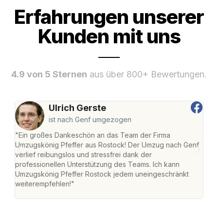
Erfahrungen unserer
Kunden mit uns
4.9 von 5 Sternen
aus über 800+ Bewertungen.
Ulrich Gerste
ist nach Genf umgezogen
"Ein großes Dankeschön an das Team der Firma
"Die
Umzugskönig Pfeffer aus Rostock! Der Umzug nach Genf
mei
verlief reibungslos und stressfrei dank der
Team
professionellen Unterstützung des Teams. Ich kann
habe
Umzugskönig Pfeffer Rostock jedem uneingeschränkt
an m
weiterempfehlen!"
groß