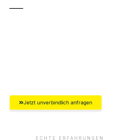
Sparen Sie bis zu 100€ bei Anfrage
Abwicklung innerhalb von 24 Stunden
Versichert bis zu 7.500€
Ggf. komplette Zollabwicklung inklusive
Umfassender Kundensupport aus
Rostock
Jetzt unverbindlich anfragen
ECHTE ERFAHRUNGEN