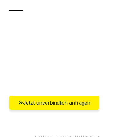
Sparen Sie bis zu 100€ bei Anfrage
Abwicklung innerhalb von 24 Stunden
Versichert bis zu 7.500€
Ggf. komplette Zollabwicklung inklusive
Umfassender Kundensupport aus
Rostock
Jetzt unverbindlich anfragen