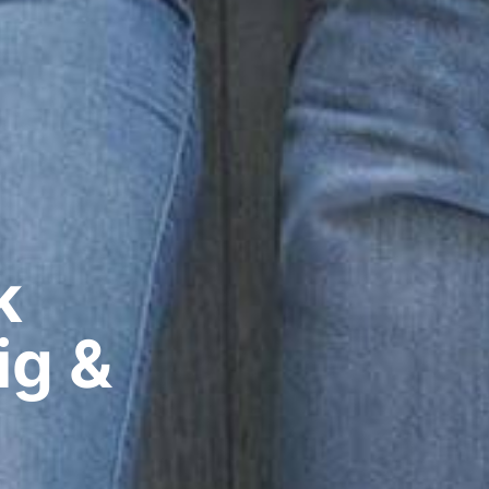
​
ig &