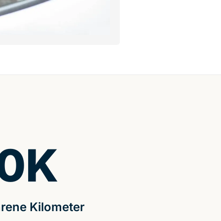
0
K
rene Kilometer