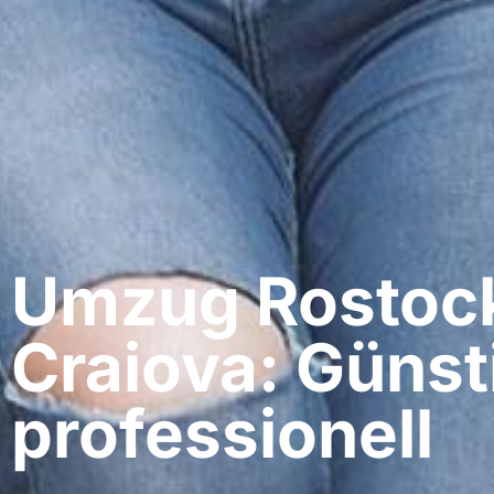
Umzug Rostock
Craiova: Günst
professionell​