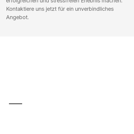
erfolgreichen und stressfreien Erlebnis machen.
Kontaktiere uns jetzt für ein unverbindliches
Angebot.
UMZUGSKÖNIG PFEFFER ROSTOCK
Ihr Umzug oder
Transport
Sparen Sie bis zu 100€ bei Anfrage
Abwicklung innerhalb von 24 Stunden