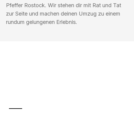
Pfeffer Rostock. Wir stehen dir mit Rat und Tat
zur Seite und machen deinen Umzug zu einem
rundum gelungenen Erlebnis.
UMZUGSKÖNIG PFEFFER ROSTOCK
Ihr Umzug oder
Transport
Sparen Sie bis zu 100€ bei Anfrage
Abwicklung innerhalb von 24 Stunden