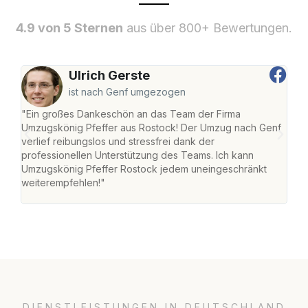
4.9 von 5 Sternen
aus über 800+ Bewertungen.
Ulrich Gerste
ist nach Genf umgezogen
"Ein großes Dankeschön an das Team der Firma
"Die
Umzugskönig Pfeffer aus Rostock! Der Umzug nach Genf
mei
verlief reibungslos und stressfrei dank der
Team
professionellen Unterstützung des Teams. Ich kann
habe
Umzugskönig Pfeffer Rostock jedem uneingeschränkt
an m
weiterempfehlen!"
groß
DIENSTLEISTUNGEN IN DEUTSCHLAND