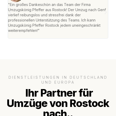
"Ein großes Dankeschön an das Team der Firma
"Die
Umzugskönig Pfeffer aus Rostock! Der Umzug nach Genf
mei
verlief reibungslos und stressfrei dank der
Team
professionellen Unterstützung des Teams. Ich kann
habe
Umzugskönig Pfeffer Rostock jedem uneingeschränkt
an m
weiterempfehlen!"
groß
DIENSTLEISTUNGEN IN DEUTSCHLAND
UND EUROPA
Ihr Partner für
Umzüge von Rostock
nach..